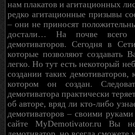
нам плакатов и агитационных лис
редко агитационные призывы соо
– они не приносят положительны
достали… На почве всего 
демотиваторов. Сегодня в Сет
которые позволяют создавать В
легко. Но тут есть некоторый н
создании таких демотиваторов, 
котором он создан. Следова
демотиватора практически теряетс
об авторе, вряд ли кто-либо узн
демотиваторов – своими руками
сайте MyDemotivator.ru Вы н
демотиватор, но всегда сможете 