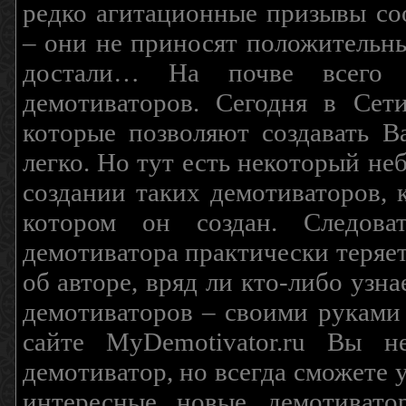
редко агитационные призывы соо
– они не приносят положительны
достали… На почве всего 
демотиваторов. Сегодня в Сет
которые позволяют создавать В
легко. Но тут есть некоторый н
создании таких демотиваторов, 
котором он создан. Следова
демотиватора практически теряетс
об авторе, вряд ли кто-либо узн
демотиваторов – своими руками
сайте MyDemotivator.ru Вы н
демотиватор, но всегда сможете 
интересные новые демотиват