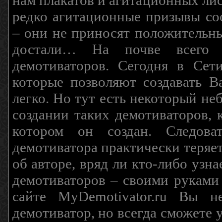
нам плакатов и агитационных лис
редко агитационные призывы соо
– они не приносят положительны
достали… На почве всего 
демотиваторов. Сегодня в Сет
которые позволяют создавать В
легко. Но тут есть некоторый н
создании таких демотиваторов, 
котором он создан. Следова
демотиватора практически теряетс
об авторе, вряд ли кто-либо узн
демотиваторов – своими руками
сайте MyDemotivator.ru Вы н
демотиватор, но всегда сможете 