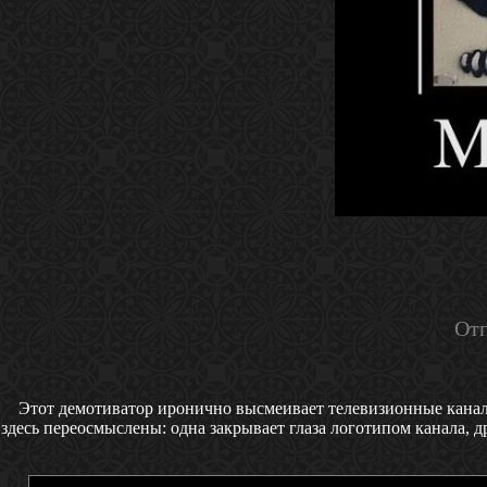
Отп
Этот демотиватор иронично высмеивает телевизионные канал
здесь переосмыслены: одна закрывает глаза логотипом канала, д