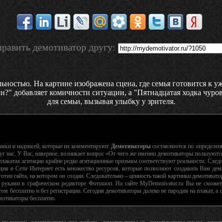
равить демотиватор другу:
льностью. На картине изображена сцена, где семья готовится к 
и?" добавляет комичности ситуации, а "Пятнадцатая ходка чуров
для семьи, вызывая улыбку у зрителя.
рамки и надписей, которые их комментируют.
Демотиваторы
составляются по определе
г нас. У Вас, наверное, возникает вопрос «От чего же именно демотиваторы пользуютс
лакатах агитации крайне редко агитационные призывы соответствуют реальности. Следо
дня в Сети Интернет есть множество ресурсов, которые позволяют создавать Вам дем
тип сайта, на котором он создан. Следовательно – ценность такой картинки демотиватор
 руками в графическом редакторе Фотошоп. На сайте MyDemotivator.ru Вы не сможете
ом бесплатно и без регистрации. Сегодня демотиваторы далеко не пародия на плакат, 
емотиваторы бесплатно.
ы по русски, демотиваторы про любовь, демотиваторы со, демотиваторы смысл, дем