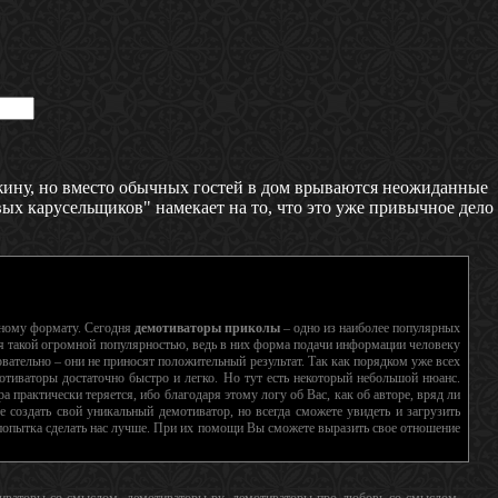
ужину, но вместо обычных гостей в дом врываются неожиданные
ых карусельщиков" намекает на то, что это уже привычное дело
нному формату. Сегодня
демотиваторы приколы
– одно из наиболее популярных
я такой огромной популярностью, ведь в них форма подачи информации человеку
вательно – они не приносят положительный результат. Так как порядком уже всех
отиваторы достаточно быстро и легко. Но тут есть некоторый небольшой нюанс.
а практически теряется, ибо благодаря этому логу об Вас, как об авторе, вряд ли
 создать свой уникальный демотиватор, но всегда сможете увидеть и загрузить
а попытка сделать нас лучше. При их помощи Вы сможете выразить свое отношение
отиваторы со смыслом, демотиваторы ру, демотиваторы про любовь со смыслом,