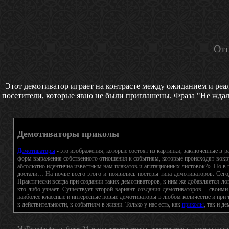
Отп
Этот демотиватор играет на контрасте между ожиданием и реа
посетители, которые явно не были приглашены. Фраза "Не ждал
Демотиваторы приколы
Демотиваторы
- это изображения, которые состоят из картинки, заключенные в 
форм выражения собственного отношения к событиям, которые происходят вокру
абсолютно идентична известным нам плакатов и агитационных листовок?». Но в п
достали… На почве всего этого и появились постеры типа демотиваторов. Сего
Практически всегда при создании таких демотиваторов, к ним же добавляется лого
кто-либо узнает. Существует второй вариант создания демотиваторов – своими
наиболее классные и интересные новые демотиваторы в любом количестве и при т
к действительности, к событиям в жизни. Только у нас есть, как
приколы
, так и д
MyDemotivator.ru: более 24 тысяч демотиваторов, демотиваторы, демотиватор