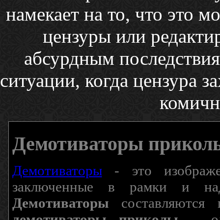
намекает на то, что это м
цензуры или редактир
абсурдным последствия
ситуации, когда цензура з
комичн
Демотиваторы прикол
Демотиваторы
- это изображен
заключенные в рамки и над
Демотиваторы
составляются п
демотиваторы приколы
– од