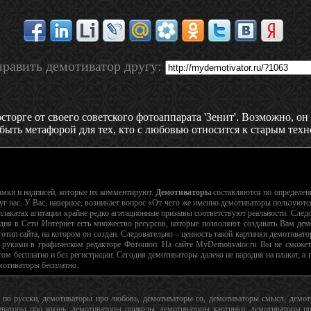
равить демотиватор другу:
торге от своего советского фотоаппарата 'Зенит'. Возможно, он 
 быть метафорой для тех, кто с любовью относится к старым техн
рамки и надписей, которые их комментируют.
Демотиваторы
составляются по определе
г нас. У Вас, наверное, возникает вопрос «От чего же именно демотиваторы пользуютс
лакатах агитации крайне редко агитационные призывы соответствуют реальности. Следо
дня в Сети Интернет есть множество ресурсов, которые позволяют создавать Вам дем
тип сайта, на котором он создан. Следовательно – ценность такой картинки демотиватор
 руками в графическом редакторе Фотошоп. На сайте MyDemotivator.ru Вы не сможете
ом бесплатно и без регистрации. Сегодня демотиваторы далеко не пародия на плакат, 
емотиваторы бесплатно.
ы по русски, демотиваторы про любовь, демотиваторы со, демотиваторы смысл, дем
аторы про жизнь, демотиваторы приколы, демотиваторы картинки, демотиваторы про