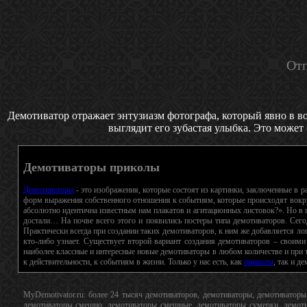
Отп
Демотиватор отражает энтузиазм фотографа, который явно в вос
выглядит его зубастая улыбка. Это может
Демотиваторы приколы
Демотиваторы
- это изображения, которые состоят из картинки, заключенные в 
форм выражения собственного отношения к событиям, которые происходят вокру
абсолютно идентична известным нам плакатов и агитационных листовок?». Но в п
достали… На почве всего этого и появились постеры типа демотиваторов. Сего
Практически всегда при создании таких демотиваторов, к ним же добавляется лого
кто-либо узнает. Существует второй вариант создания демотиваторов – своими
наиболее классные и интересные новые демотиваторы в любом количестве и при т
к действительности, к событиям в жизни. Только у нас есть, как
приколы
, так и д
MyDemotivator.ru: более 24 тысяч демотиваторов, демотиваторы, демотиватор
демотиваторы смешно, демотиваторы смешные, демотиваторы сумерки, демотив