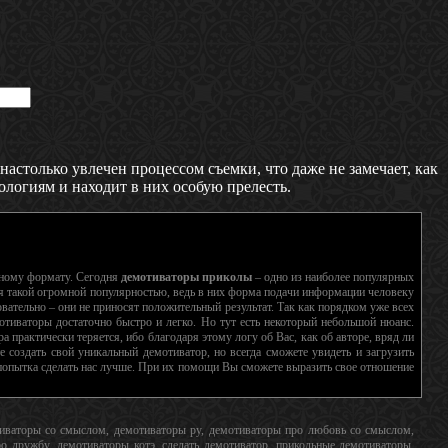
настолько увлечен процессом съемки, что даже не замечает, как
ологиям и находит в них особую прелесть.
нному формату. Сегодня
демотиваторы приколы
– одно из наиболее популярных
я такой огромной популярностью, ведь в них форма подачи информации человеку
вательно – они не приносят положительный результат. Так как порядком уже всех
отиваторы достаточно быстро и легко. Но тут есть некоторый небольшой нюанс.
а практически теряется, ибо благодаря этому логу об Вас, как об авторе, вряд ли
 создать свой уникальный демотиватор, но всегда сможете увидеть и загрузить
а попытка сделать нас лучше. При их помощи Вы сможете выразить свое отношение
отиваторы со смыслом, демотиваторы ру, демотиваторы про любовь со смыслом,
 дружбу, демотиваторы котэ, сделать демотиватор, прикольные демотиваторы,