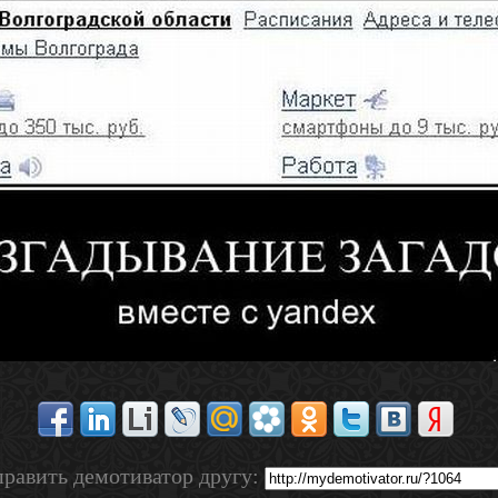
равить демотиватор другу: