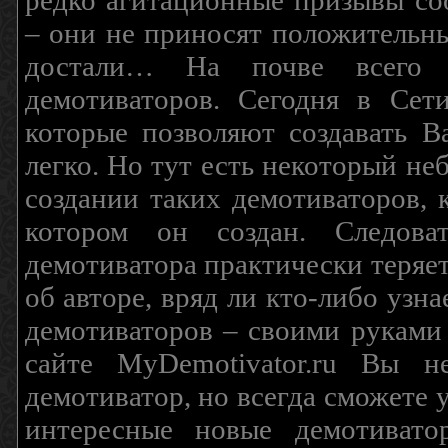
редко агитационные призывы соо
– они не приносят положительны
достали… На почве всего 
демотиваторов. Сегодня в Сет
которые позволяют создавать В
легко. Но тут есть некоторый н
создании таких демотиваторов, 
котором он создан. Следова
демотиватора практически теряетс
об авторе, вряд ли кто-либо узн
демотиваторов – своими руками
сайте MyDemotivator.ru Вы н
демотиватор, но всегда сможете 
интересные новые демотиват