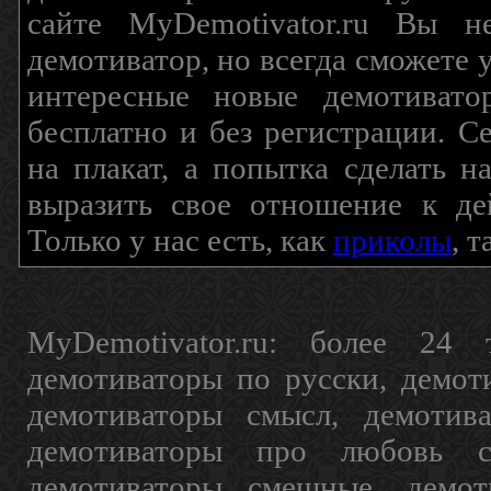
сайте MyDemotivator.ru Вы н
демотиватор, но всегда сможете 
интересные новые демотиват
бесплатно и без регистрации. С
на плакат, а попытка сделать 
выразить свое отношение к де
Только у нас есть, как
приколы
, 
MyDemotivator.ru: более 24 
демотиваторы по русски, демот
демотиваторы смысл, демотив
демотиваторы про любовь с
демотиваторы смешные, демот