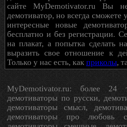
сайте MyDemotivator.ru Вы н
демотиватор, но всегда сможете 
интересные новые демотиват
бесплатно и без регистрации. С
на плакат, а попытка сделать 
выразить свое отношение к де
Только у нас есть, как
приколы
, 
MyDemotivator.ru: более 24 
демотиваторы по русски, демот
демотиваторы смысл, демотив
демотиваторы про любовь с
демотиваторы смешные, демот