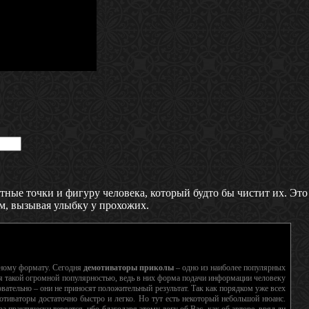
ные точки и фигуру человека, который будто бы чистит их. Это
м, вызывая улыбку у прохожих.
нному формату. Сегодня
демотиваторы приколы
– одно из наиболее популярных
я такой огромной популярностью, ведь в них форма подачи информации человеку
вательно – они не приносят положительный результат. Так как порядком уже всех
отиваторы достаточно быстро и легко. Но тут есть некоторый небольшой нюанс.