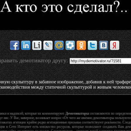
равить демотиватор другу:
ную скульптуру в забавное изображение, добавив к ней трафарет
заимодействия между статичной скульптурой и живым человеко
рамки и надписей, которые их комментируют.
Демотиваторы
составляются по определе
г нас. У Вас, наверное, возникает вопрос «От чего же именно демотиваторы пользуютс
лакатах агитации крайне редко агитационные призывы соответствуют реальности. Следо
дня в Сети Интернет есть множество ресурсов, которые позволяют создавать Вам дем