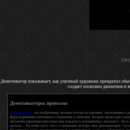
Отп
Демотиватор показывает, как уличный художник превратил обыч
создает иллюзию движения и в
Демотиваторы приколы
Демотиваторы
- это изображения, которые состоят из картинки, заключенные в 
форм выражения собственного отношения к событиям, которые происходят вокру
абсолютно идентична известным нам плакатов и агитационных листовок?». Но в п
достали… На почве всего этого и появились постеры типа демотиваторов. Сего