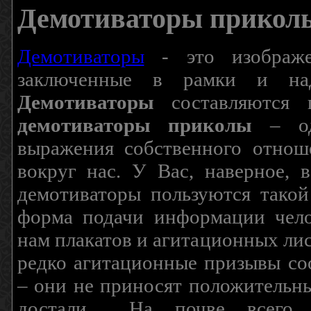
Демотиваторы прикол
Демотиваторы
- это изображен
заключенные в рамки и над
Демотиваторы
составляются п
демотиваторы приколы
– од
выражения собственного отнош
вокруг нас. У Вас, наверное, 
демотиваторы пользуются такой
форма подачи информации чело
нам плакатов и агитационных лис
редко агитационные призывы соо
– они не приносят положительны
достали… На почве всего 