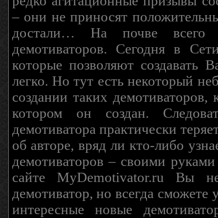
редко агитационные призывы соо
– они не приносят положительны
достали… На почве всего 
демотиваторов. Сегодня в Сет
которые позволяют создавать В
легко. Но тут есть некоторый н
создании таких демотиваторов, 
котором он создан. Следова
демотиватора практически теряетс
об авторе, вряд ли кто-либо узн
демотиваторов – своими руками
сайте MyDemotivator.ru Вы н
демотиватор, но всегда сможете 
интересные новые демотиват