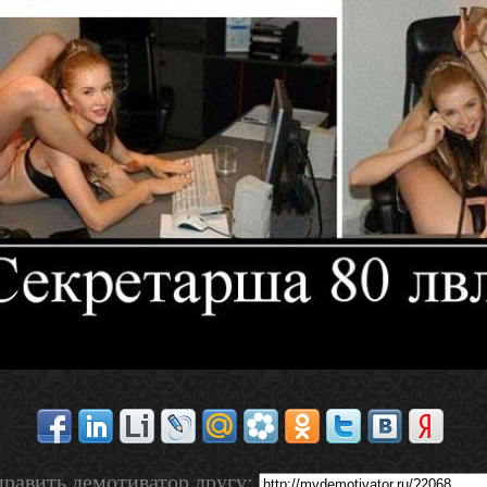
равить демотиватор другу: