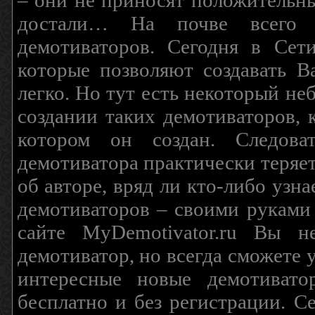
– они не приносят положительны
достали… На почве всего 
демотиваторов. Сегодня в Сет
которые позволяют создавать В
легко. Но тут есть некоторый н
создании таких демотиваторов, 
котором он создан. Следова
демотиватора практически теряетс
об авторе, вряд ли кто-либо узн
демотиваторов – своими руками
сайте MyDemotivator.ru Вы н
демотиватор, но всегда сможете 
интересные новые демотиват
бесплатно и без регистрации. С