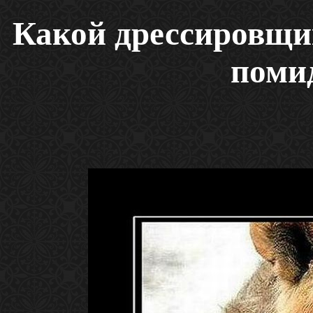
Какой дрессировщик
помид