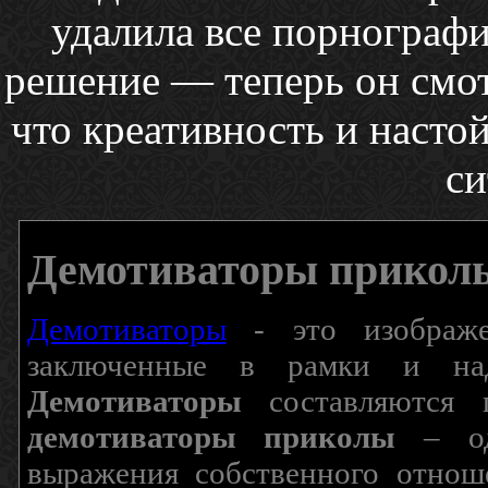
удалила все порнограф
решение — теперь он смот
что креативность и насто
си
Демотиваторы прикол
Демотиваторы
- это изображен
заключенные в рамки и над
Демотиваторы
составляются п
демотиваторы приколы
– од
выражения собственного отнош