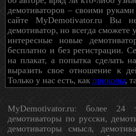
об авторе, вряд ли кто-либо узн
демотиваторов – своими руками
сайте MyDemotivator.ru Вы н
демотиватор, но всегда сможете 
интересные новые демотиват
бесплатно и без регистрации. С
на плакат, а попытка сделать 
выразить свое отношение к де
Только у нас есть, как
приколы
, 
MyDemotivator.ru: более 24 
демотиваторы по русски, демот
демотиваторы смысл, демотив