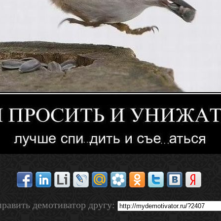
равить демотиватор другу: