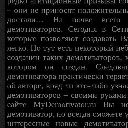
редко агитационные призывы соо
– они не приносят положительны
достали… На почве всего 
демотиваторов. Сегодня в Сет
которые позволяют создавать В
легко. Но тут есть некоторый н
создании таких демотиваторов, 
котором он создан. Следова
демотиватора практически теряетс
об авторе, вряд ли кто-либо узн
демотиваторов – своими руками
сайте MyDemotivator.ru Вы н
демотиватор, но всегда сможете 
интересные новые демотиват