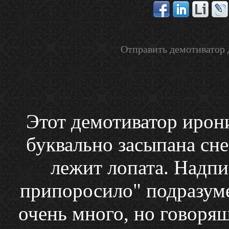
Отправить демотиватор 
Этот демотиватор ирон
буквально засыпана сне
лежит лопата. Над
припоросило" подразумев
очень много, но говорящ