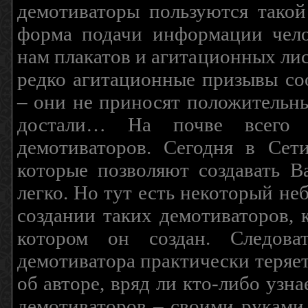
демотиваторы пользуются такой
форма подачи информации чело
нам плакатов и агитационных лис
редко агитационные призывы соо
– они не приносят положительны
достали… На почве всего 
демотиваторов. Сегодня в Сет
которые позволяют создавать В
легко. Но тут есть некоторый н
создании таких демотиваторов, 
котором он создан. Следова
демотиватора практически теряетс
об авторе, вряд ли кто-либо узн
демотиваторов – своими руками