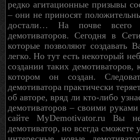
редко агитационные призывы соо
– они не приносят положительны
достали… На почве всего 
демотиваторов. Сегодня в Сет
которые позволяют создавать В
легко. Но тут есть некоторый н
создании таких демотиваторов, 
котором он создан. Следова
демотиватора практически теряетс
об авторе, вряд ли кто-либо узн
демотиваторов – своими руками
сайте MyDemotivator.ru Вы н
демотиватор, но всегда сможете 
интересные новые демотиват