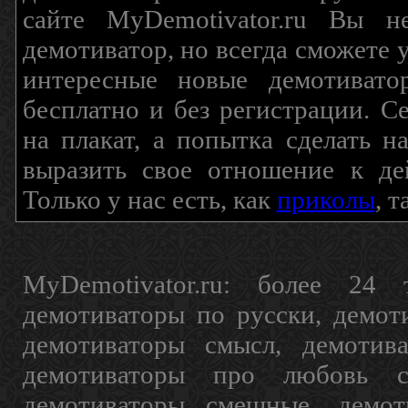
сайте MyDemotivator.ru Вы н
демотиватор, но всегда сможете 
интересные новые демотиват
бесплатно и без регистрации. С
на плакат, а попытка сделать 
выразить свое отношение к де
Только у нас есть, как
приколы
, 
MyDemotivator.ru: более 24 
демотиваторы по русски, демот
демотиваторы смысл, демотив
демотиваторы про любовь с
демотиваторы смешные, демот