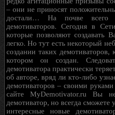
редко агитационные призывы соо
– они не приносят положительны
достали… На почве всего 
демотиваторов. Сегодня в Сет
которые позволяют создавать В
легко. Но тут есть некоторый н
создании таких демотиваторов, 
котором он создан. Следова
демотиватора практически теряетс
об авторе, вряд ли кто-либо узн
демотиваторов – своими руками
сайте MyDemotivator.ru Вы н
демотиватор, но всегда сможете 
интересные новые демотиват