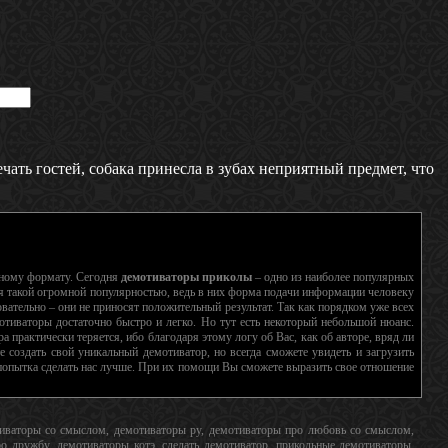
ать гостей, собака принесла в зубах неприятный предмет, что
нному формату. Сегодня
демотиваторы приколы
– одно из наиболее популярных
я такой огромной популярностью, ведь в них форма подачи информации человеку
вательно – они не приносят положительный результат. Так как порядком уже всех
отиваторы достаточно быстро и легко. Но тут есть некоторый небольшой нюанс.
а практически теряется, ибо благодаря этому логу об Вас, как об авторе, вряд ли
 создать свой уникальный демотиватор, но всегда сможете увидеть и загрузить
а попытка сделать нас лучше. При их помощи Вы сможете выразить свое отношение
отиваторы со смыслом, демотиваторы ру, демотиваторы про любовь со смыслом,
 дружбу, демотиваторы котэ, сделать демотиватор, прикольные демотиваторы,