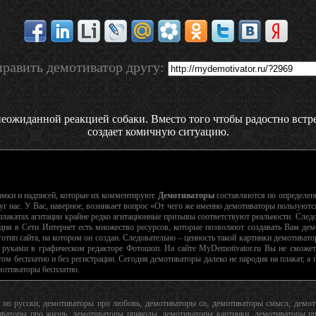
равить демотиватор другу:
еожиданной реакцией собаки. Вместо того чтобы радостно встреч
создает комичную ситуацию.
рамки и надписей, которые их комментируют.
Демотиваторы
составляются по определе
г нас. У Вас, наверное, возникает вопрос «От чего же именно демотиваторы пользуютс
лакатах агитации крайне редко агитационные призывы соответствуют реальности. Следо
дня в Сети Интернет есть множество ресурсов, которые позволяют создавать Вам дем
тип сайта, на котором он создан. Следовательно – ценность такой картинки демотиватор
 руками в графическом редакторе Фотошоп. На сайте MyDemotivator.ru Вы не сможете
ом бесплатно и без регистрации. Сегодня демотиваторы далеко не пародия на плакат, 
емотиваторы бесплатно.
ы по русски, демотиваторы про любовь, демотиваторы со, демотиваторы смысл, дем
аторы про жизнь, демотиваторы приколы, демотиваторы картинки, демотиваторы про