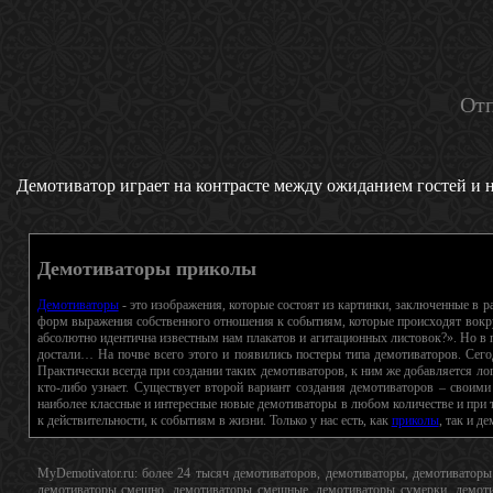
Отп
Демотиватор играет на контрасте между ожиданием гостей и н
Демотиваторы приколы
Демотиваторы
- это изображения, которые состоят из картинки, заключенные в 
форм выражения собственного отношения к событиям, которые происходят вокру
абсолютно идентична известным нам плакатов и агитационных листовок?». Но в п
достали… На почве всего этого и появились постеры типа демотиваторов. Сего
Практически всегда при создании таких демотиваторов, к ним же добавляется лого
кто-либо узнает. Существует второй вариант создания демотиваторов – своими
наиболее классные и интересные новые демотиваторы в любом количестве и при т
к действительности, к событиям в жизни. Только у нас есть, как
приколы
, так и д
MyDemotivator.ru: более 24 тысяч демотиваторов, демотиваторы, демотиватор
демотиваторы смешно, демотиваторы смешные, демотиваторы сумерки, демотив