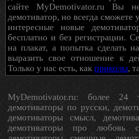
сайте MyDemotivator.ru Вы н
демотиватор, но всегда сможете 
интересные новые демотиват
бесплатно и без регистрации. С
на плакат, а попытка сделать 
выразить свое отношение к де
Только у нас есть, как
приколы
, 
MyDemotivator.ru: более 24 
демотиваторы по русски, демот
демотиваторы смысл, демотив
демотиваторы про любовь с
демотиваторы смешные, демот