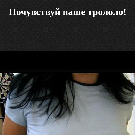
Почувствуй наше трололо!