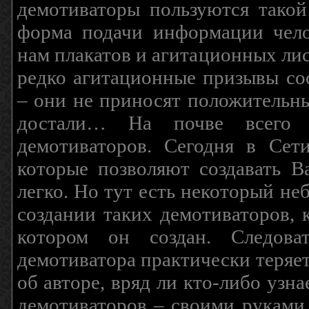
демотиваторы пользуются такой
форма подачи информации чело
нам плакатов и агитационных лис
редко агитационные призывы соо
– они не приносят положительны
достали… На почве всего 
демотиваторов. Сегодня в Сет
которые позволяют создавать В
легко. Но тут есть некоторый н
создании таких демотиваторов, 
котором он создан. Следова
демотиватора практически теряетс
об авторе, вряд ли кто-либо узн
демотиваторов – своими руками