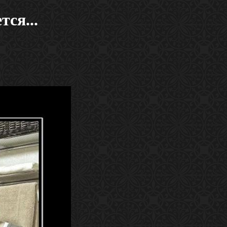
ся...