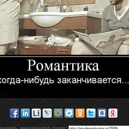
равить демотиватор другу: