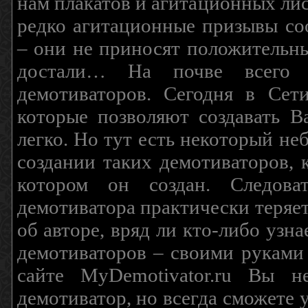
нам плакатов и агитационных лис
редко агитационные призывы соо
– они не приносят положительны
достали… На почве всего 
демотиваторов. Сегодня в Сет
которые позволяют создавать В
легко. Но тут есть некоторый н
создании таких демотиваторов, 
котором он создан. Следова
демотиватора практически теряетс
об авторе, вряд ли кто-либо узн
демотиваторов – своими руками
сайте MyDemotivator.ru Вы н
демотиватор, но всегда сможете 