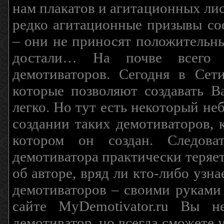
нам плакатов и агитационных лис
редко агитационные призывы соо
– они не приносят положительны
достали… На почве всего 
демотиваторов. Сегодня в Сет
которые позволяют создавать В
легко. Но тут есть некоторый н
создании таких демотиваторов, 
котором он создан. Следова
демотиватора практически теряетс
об авторе, вряд ли кто-либо узн
демотиваторов – своими руками
сайте MyDemotivator.ru Вы н
демотиватор, но всегда сможете 