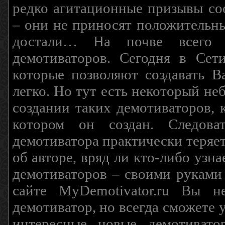
редко агитационные призывы соо
– они не приносят положительны
достали… На почве всего 
демотиваторов. Сегодня в Сет
которые позволяют создавать В
легко. Но тут есть некоторый н
создании таких демотиваторов, 
котором он создан. Следова
демотиватора практически теряетс
об авторе, вряд ли кто-либо узн
демотиваторов – своими руками
сайте MyDemotivator.ru Вы н
демотиватор, но всегда сможете 
интересные новые демотиват