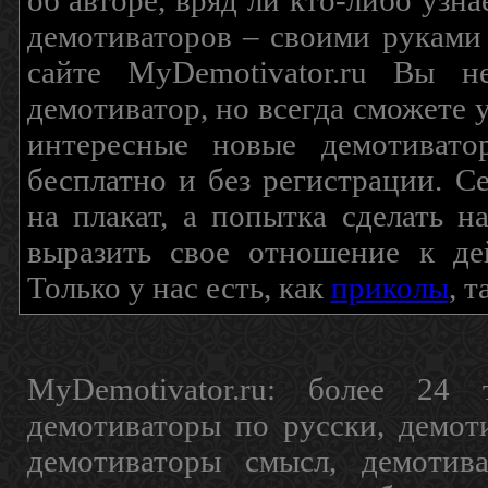
об авторе, вряд ли кто-либо узн
демотиваторов – своими руками
сайте MyDemotivator.ru Вы н
демотиватор, но всегда сможете 
интересные новые демотиват
бесплатно и без регистрации. С
на плакат, а попытка сделать 
выразить свое отношение к де
Только у нас есть, как
приколы
, 
MyDemotivator.ru: более 24 
демотиваторы по русски, демот
демотиваторы смысл, демотив