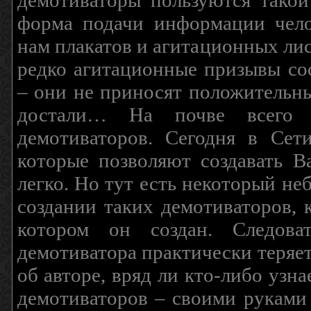
демотиваторы пользуются такой
форма подачи информации чело
нам плакатов и агитационных лис
редко агитационные призывы соо
– они не приносят положительны
достали… На почве всего 
демотиваторов. Сегодня в Сет
которые позволяют создавать В
легко. Но тут есть некоторый н
создании таких демотиваторов, 
котором он создан. Следова
демотиватора практически теряетс
об авторе, вряд ли кто-либо узн
демотиваторов – своими руками