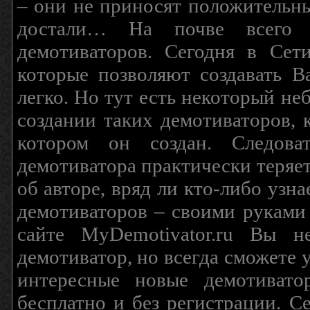
– они не приносят положительны
достали… На почве всего 
демотиваторов. Сегодня в Сет
которые позволяют создавать В
легко. Но тут есть некоторый н
создании таких демотиваторов, 
котором он создан. Следова
демотиватора практически теряетс
об авторе, вряд ли кто-либо узн
демотиваторов – своими руками
сайте MyDemotivator.ru Вы н
демотиватор, но всегда сможете 
интересные новые демотиват
бесплатно и без регистрации. С