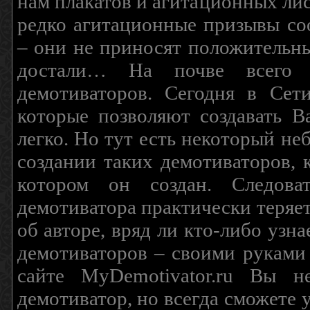
нам плакатов и агитационных лис
редко агитационные призывы соо
– они не приносят положительны
достали… На почве всего 
демотиваторов. Сегодня в Сет
которые позволяют создавать В
легко. Но тут есть некоторый н
создании таких демотиваторов, 
котором он создан. Следова
демотиватора практически теряетс
об авторе, вряд ли кто-либо узн
демотиваторов – своими руками
сайте MyDemotivator.ru Вы н
демотиватор, но всегда сможете 