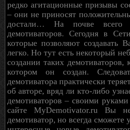
редко агитационные призывы соо
– они не приносят положительны
достали… На почве всего 
демотиваторов. Сегодня в Сет
которые позволяют создавать В
легко. Но тут есть некоторый н
создании таких демотиваторов, 
котором он создан. Следова
демотиватора практически теряетс
об авторе, вряд ли кто-либо узн
демотиваторов – своими руками
сайте MyDemotivator.ru Вы н
демотиватор, но всегда сможете 
интересные новые демотиват