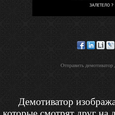
Отправить демотиватор 
Демотиватор изобража
которые смотрят друг на д