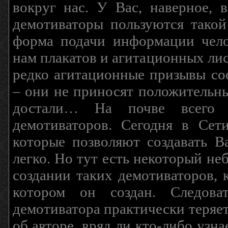
вокруг нас. У Вас, наверное, 
демотиваторы пользуются такой
форма подачи информации чело
нам плакатов и агитационных лис
редко агитационные призывы соо
– они не приносят положительны
достали… На почве всего 
демотиваторов. Сегодня в Сет
которые позволяют создавать В
легко. Но тут есть некоторый н
создании таких демотиваторов, 
котором он создан. Следова
демотиватора практически теряетс
об авторе, вряд ли кто-либо узн